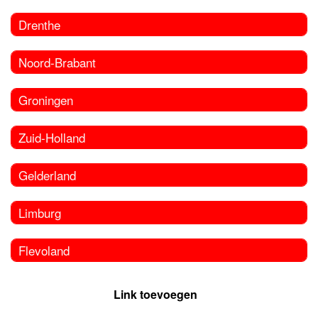
Drenthe
Noord-Brabant
Groningen
Zuid-Holland
Gelderland
Limburg
Flevoland
Link toevoegen