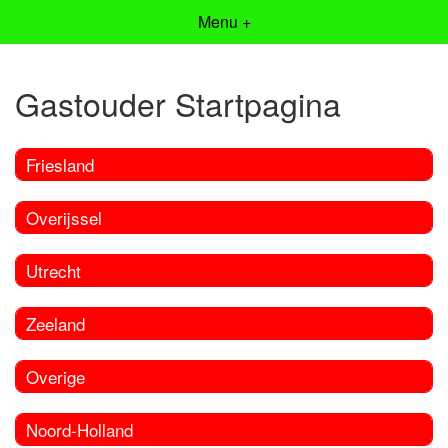
Menu +
Gastouder Startpagina
Friesland
Overijssel
Utrecht
Zeeland
Overige
Noord-Holland